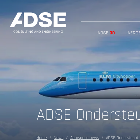
ADSE
30
AERO
ADSE Ondersteu
Home
News
Aerospace news
ADSE Ondersteunt 