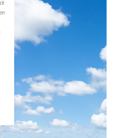
ck
en