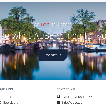
WE.
LOVE.
TRANSPORT.
ee what ADSE can do for y
Contact us
 ADDRESS
CONTACT INFO
tbaan 4
+31 (0) 23 554 2255
Z Hoofddorp
info@adse.eu