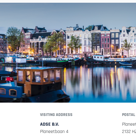
S
VISITING ADDRESS
POSTAL
ADSE B.V.
Planee
Planeetbaan 4
2132 H