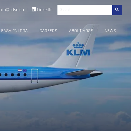
info@adse.eu
|
LinkedIn
Search
EASA 21J DOA
CAREERS
ABOUT ADSE
NEWS