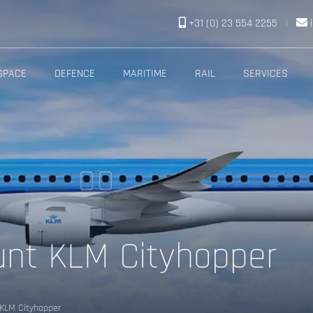
+31 (0) 23 554 2255
|
SPACE
DEFENCE
MARITIME
RAIL
SERVICES
nt KLM Cityhopper
KLM Cityhopper